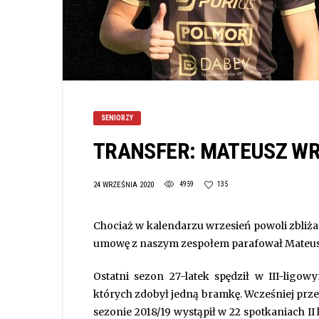
SENIORZY
TRANSFER: MATEUSZ WR
24 WRZEŚNIA 2020
4959
135
Chociaż w kalendarzu wrzesień powoli zbliża s
umowę z naszym zespołem parafował Mateusz
Ostatni sezon 27-latek spędził w III-lig
których zdobył jedną bramkę. Wcześniej prze
sezonie 2018/19 wystąpił w 22 spotkaniach II 