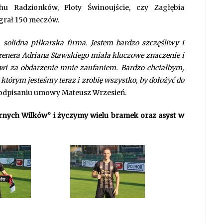
u Radzionków, Floty Świnoujście, czy Zagłębia
zegrał 150 meczów.
 solidna piłkarska firma. Jestem bardzo szczęśliwy i
renera Adriana Stawskiego miała kluczowe znaczenie i
bowi za obdarzenie mnie zaufaniem. Bardzo chciałbym,
którym jesteśmy teraz i zrobię wszystko, by dołożyć do
odpisaniu umowy Mateusz Wrzesień.
rnych Wilków” i życzymy wielu bramek oraz asyst w