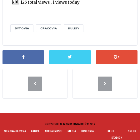
125 total views
, 1 views today
BYTOVIA
CRACOVIA
KULISY
COPYRIGHT © MKS BYTOVIA BYTÓW 2019
STRONA GŁÓWNA
KADRA
AKTUALNOŚCI
MEDIA
HISTORIA
KLUB
SKLEP
STADION