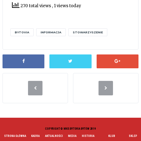
270 total views
, 1 views today
BYTOVIA
INFORMACJA
STOWARZYSZENIE
COPYRIGHT © MKS BYTOVIA BYTÓW 2019
STRONA GŁÓWNA
KADRA
AKTUALNOŚCI
MEDIA
HISTORIA
KLUB
SKLEP