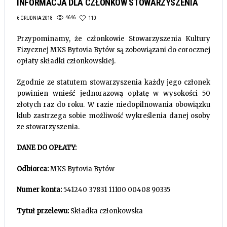
INFORMACJA DLA CZŁONKÓW STOWARZYSZENIA
4646
110
6 GRUDNIA 2018
Przypominamy, że członkowie Stowarzyszenia Kultury
Fizycznej MKS Bytovia Bytów są zobowiązani do corocznej
opłaty składki członkowskiej.
Zgodnie ze statutem stowarzyszenia każdy jego członek
powinien wnieść jednorazową opłatę w wysokości 50
złotych raz do roku. W razie niedopilnowania obowiązku
klub zastrzega sobie możliwość wykreślenia danej osoby
ze stowarzyszenia.
DANE DO OPŁATY:
Odbiorca:
MKS Bytovia Bytów
Numer konta:
541240 37831 11100 00408 90335
Tytuł przelewu:
Składka członkowska