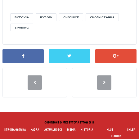
BYTOVIA
BYTÓW
CHOJNICE
CHOJNICZANKA
SPARING
COPYRIGHT © MKS BYTOVIA BYTÓW 2019
STRONA GŁÓWNA
KADRA
AKTUALNOŚCI
MEDIA
HISTORIA
KLUB
SKLEP
STADION