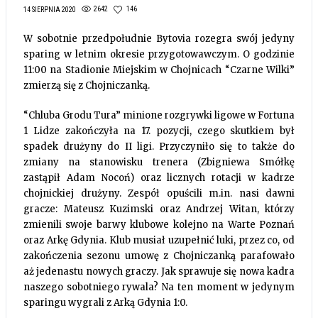
2642
146
14 SIERPNIA 2020
W sobotnie przedpołudnie Bytovia rozegra swój jedyny
sparing w letnim okresie przygotowawczym. O godzinie
11:00 na Stadionie Miejskim w Chojnicach “Czarne Wilki”
zmierzą się z Chojniczanką.
“Chluba Grodu Tura” minione rozgrywki ligowe w Fortuna
1 Lidze zakończyła na 17. pozycji, czego skutkiem był
spadek drużyny do II ligi. Przyczyniło się to także do
zmiany na stanowisku trenera (Zbigniewa Smółkę
zastąpił Adam Nocoń) oraz licznych rotacji w kadrze
chojnickiej drużyny. Zespół opuścili m.in. nasi dawni
gracze: Mateusz Kuzimski oraz Andrzej Witan, którzy
zmienili swoje barwy klubowe kolejno na Warte Poznań
oraz Arkę Gdynia. Klub musiał uzupełnić luki, przez co, od
zakończenia sezonu umowę z Chojniczanką parafowało
aż jedenastu nowych graczy. Jak sprawuje się nowa kadra
naszego sobotniego rywala? Na ten moment w jedynym
sparingu wygrali z Arką Gdynia 1:0.